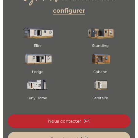
configurer
Élite
Standing
Lodge
Cabane
Tiny Home
Sanitaire
Nous contacter