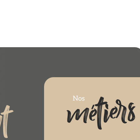
métiers
Nos
t