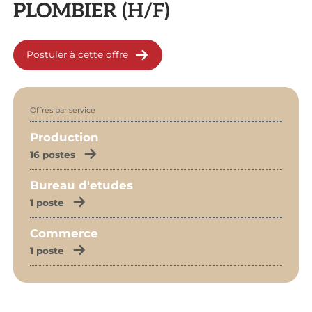
PLOMBIER (H/F)
Postuler à cette offre
Offres par service
Production
16 postes
Bureau d'etudes
1 poste
Commerce
1 poste