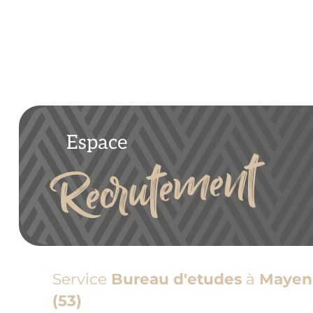
Espace
Recrutement
Service
Bureau d'etudes
à
Mayen
(53)