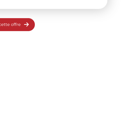
cette offre
onfigurer
Nous contacter
Recrutement
nding
Catalogue