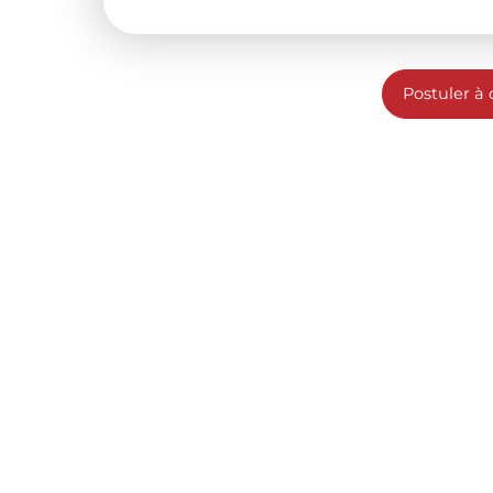
Postuler à 
gammes
6
de mobil-homes à
c
Élite
Sta