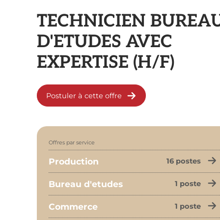
TECHNICIEN BUREA
D'ETUDES AVEC
EXPERTISE (H/F)
Postuler à cette offre
Offres par service
Production
16 postes
Bureau d'etudes
1 poste
Commerce
1 poste