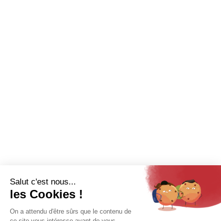
Lodge
Cabane
Tiny Home
Sanitaire
Nous contacter
Recrutement
Catalogue
Espace pro
MENTIONS LÉGALES