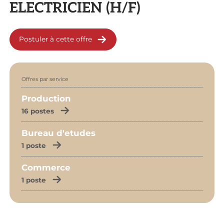
ELECTRICIEN (H/F)
Postuler à cette offre
Offres par service
Production
16 postes
Bureau d'etudes
1 poste
Commerce
1 poste