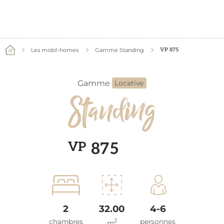
Les mobil-homes
Gamme Standing
VP 875
Gamme
Locative
Standing
VP
875
2
32.00
4-6
2
chambres
personnes
m