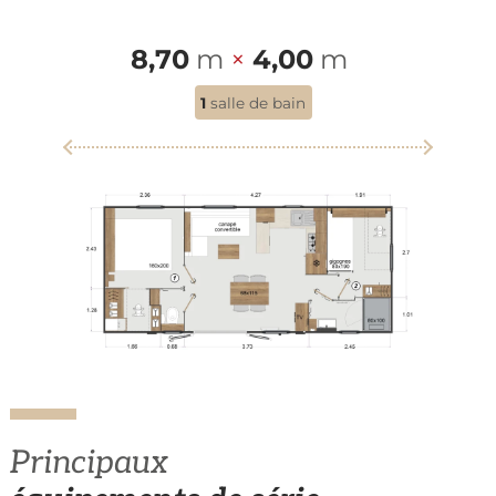
8,70
m
×
4,00
m
1
salle de bain
Principaux